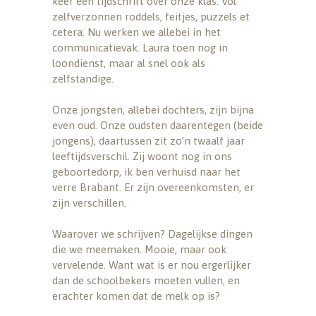
keer een tijdschrift over onze klas. Vol
zelfverzonnen roddels, feitjes, puzzels et
cetera. Nu werken we allebei in het
communicatievak. Laura toen nog in
loondienst, maar al snel ook als
zelfstandige.
Onze jongsten, allebei dochters, zijn bijna
even oud. Onze oudsten daarentegen (beide
jongens), daartussen zit zo’n twaalf jaar
leeftijdsverschil. Zij woont nog in ons
geboortedorp, ik ben verhuisd naar het
verre Brabant. Er zijn overeenkomsten, er
zijn verschillen.
Waarover we schrijven? Dagelijkse dingen
die we meemaken. Mooie, maar ook
vervelende. Want wat is er nou ergerlijker
dan de schoolbekers moeten vullen, en
erachter komen dat de melk op is?